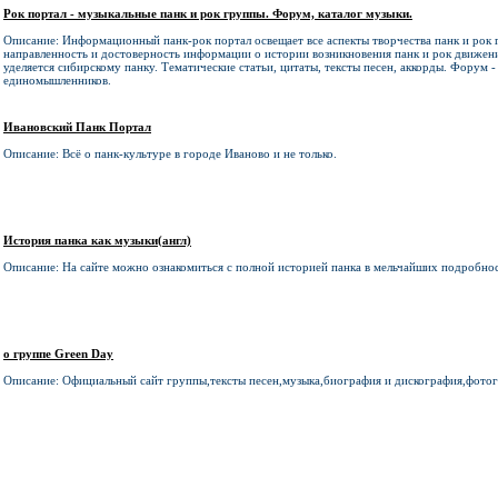
Рок портал - музыкальные панк и рок группы. Форум, каталог музыки.
Описание: Информационный панк-рок портал освещает все аспекты творчества панк и рок 
направленность и достоверность информации о истории возникновения панк и рок движен
уделяется сибирскому панку. Тематические статьи, цитаты, тексты песен, аккорды. Форум 
единомышленников.
Ивановский Панк Портал
Описание: Всё о панк-культуре в городе Иваново и не только.
История панка как музыки(англ)
Описание: На сайте можно ознакомиться с полной историей панка в мельчайших подробност
о группе Green Day
Описание: Официальный сайт группы,тексты песен,музыка,биография и дискография,фото