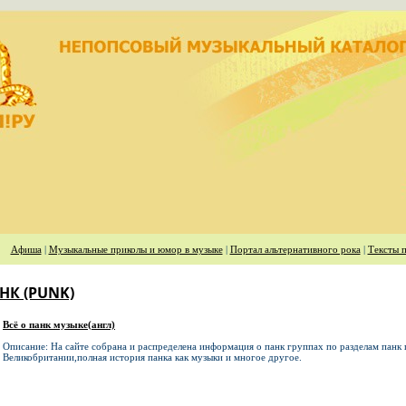
Афиша
|
Музыкальные приколы и юмор в музыке
|
Портал альтернативного рока
|
Тексты п
НК (PUNK)
Всё о панк музыке(англ)
Описание: На сайте собрана и распределена информация о панк группах по разделам па
Великобритании,полная история панка как музыки и многое другое.