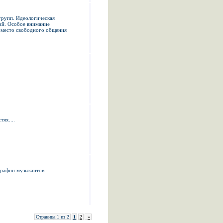
групп. Идеологическая
ий. Особое внимание
- место свободного общения
ях....
графии музыкантов.
Страница 1 из 2
1
2
»