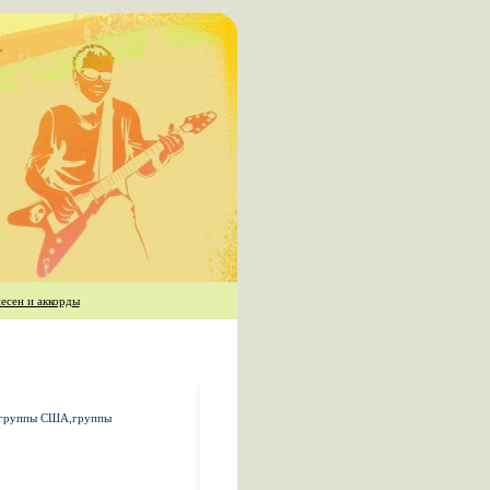
есен и аккорды
нк группы США,группы