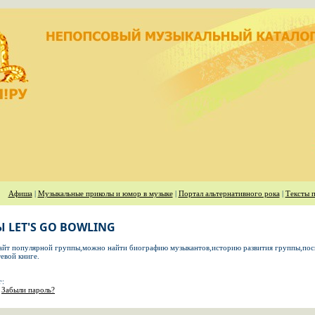
Афиша
|
Музыкальные приколы и юмор в музыке
|
Портал альтернативного рока
|
Тексты п
 LET'S GO BOWLING
айт популярной группы,можно найти биографию музыкантов,историю развития группы,пос
тевой книге.
г:
Забыли пароль?