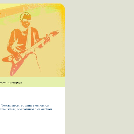
есен и аккорды
 Тексты песен группы в основном
этой земли, мы помним о ее особом