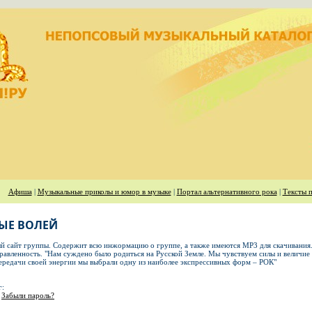
Афиша
|
Музыкальные приколы и юмор в музыке
|
Портал альтернативного рока
|
Тексты п
ЫЕ ВОЛЕЙ
 сайт группы. Содержит всю инжормацию о группе, а также имеются MP3 для скачивания.
авленность. "Нам суждено было родиться на Русской Земле. Мы чувствуем силы и величие 
ередачи своей энергии мы выбрали одну из наиболее экспрессивных форм – РОК"
г:
Забыли пароль?