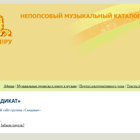
Афиша
|
Музыкальные приколы и юмор в музыке
|
Портал альтернативного рока
|
Тексты п
НДИКАТ»
й сайт группы «Синдикат».
г:
Забыли пароль?