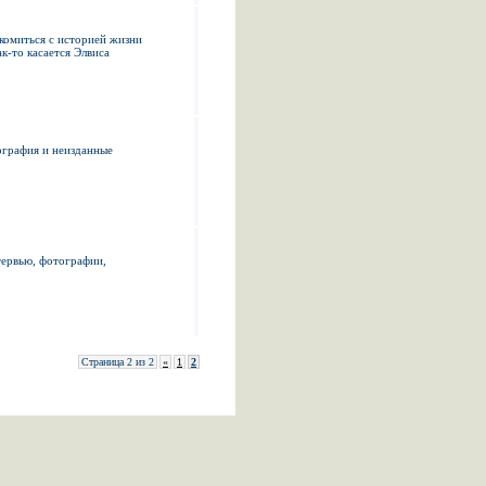
комиться с историей жизни
к-то касается Элвиса
ография и неизданные
тервью, фотографии,
Страница 2 из 2
«
1
2