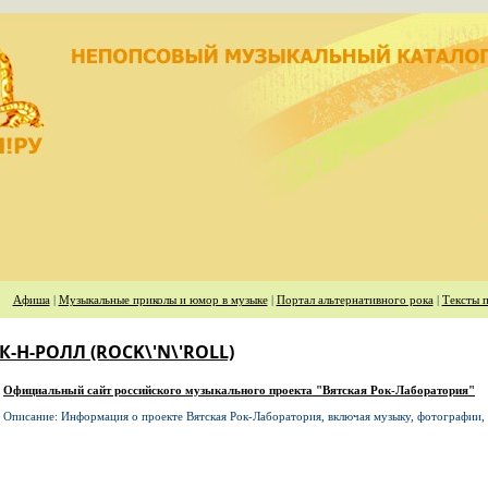
Афиша
|
Музыкальные приколы и юмор в музыке
|
Портал альтернативного рока
|
Тексты п
К-Н-РОЛЛ (ROCK\'N\'ROLL)
Официальный сайт российского музыкального проекта "Вятская Рок-Лаборатория"
Описание: Информация о проекте Вятская Рок-Лаборатория, включая музыку, фотографии, с