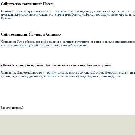
Сайт русских поклонников Пресли
Описание: Самый крупный фан сайт посвященный Элвису на русском языке,тут можно озна
музыканта,текстом песен,узнать что значит имя Элвиса сейчас,и вообще со всем что хоть ка
Пресли.
Сайт посвященный Джимми Хендриксу
Описание: Тут собрана вся информация о великом гитаристе,его интервью,полнейшая диск
песни,много фотографий и конечно подробная биография.
«Легко!» - сайт рок-группы. Тексты песен, скачать mp3 без регистрации
Описание: Информация о рок-группе, стилях, в которых она работает. Новости, статьи, ин
дискографии, аккорды песен, возможность скачать музыку. Афиша рок-концертов
Забыли пароль?