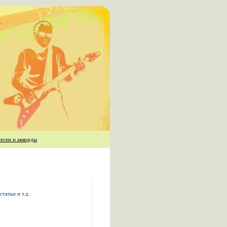
есен и аккорды
татьи и т.д.