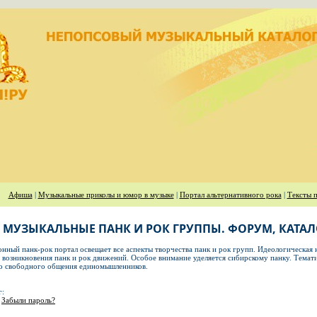
Афиша
|
Музыкальные приколы и юмор в музыке
|
Портал альтернативного рока
|
Тексты п
- МУЗЫКАЛЬНЫЕ ПАНК И РОК ГРУППЫ. ФОРУМ, КАТА
ный панк-рок портал освещает все аспекты творчества панк и рок групп. Идеологическая 
возникновения панк и рок движений. Особое внимание уделяется сибирскому панку. Тематич
то свободного общения единомышленников.
г:
Забыли пароль?