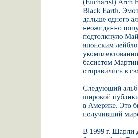
(Eucharist) Arch
Black Earth. Эмо
дальше одного ал
неожиданно попу
подтолкнуло Май
японским лейблом
укомплектованно
басистом Мартин
отправились в св
Следующий альбо
широкой публики,
в Америке. Это 
получивший миро
В 1999 г. Шарли