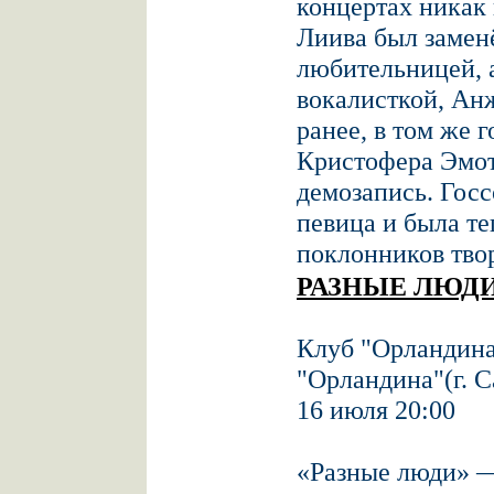
концертах никак 
Лиива был замен
любительницей, а
вокалисткой, Анж
ранее, в том же 
Кристофера Эмотт
демозапись. Госс
певица и была т
поклонников тво
РАЗНЫЕ ЛЮД
Клуб "Орландина
"Орландина"(г. С
16 июля 20:00
«Разные люди» —