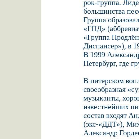
рок-группа. Лид
большинства пес
Группа образовал
«ГПД» (аббревиа
«Группа Продлён
Диспансер»), в 
В 1999 Александ
Петербург, где г
В питерском воп
своеобразная «су
музыканты, хоро
известнейших пи
состав входят А
(экс-«ДДТ»), Ми
Александр Гордее