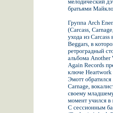
мелодический дэт
братьями Майкл
Группа Arch Ene
(Carcass, Carnage
ухода из Carcass 
Beggars, в котор
ретроградный сто
альбома Another 
Again Records пр
ключе Heartwork 
Эмотт обратился
Carnage, вокалис
своему младшему
момент учился в
С сессионным б