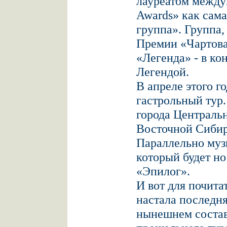
лауреатом между
Awards» как сам
группа». Группа,
Премии «Чартов
«Легенда» - в ко
Легендой.
В апреле этого г
гастрольный тур.
города Центральн
Восточной Сибир
Параллельно муз
который будет но
«Эпилог».
И вот для почита
настала последня
нынешнем состав